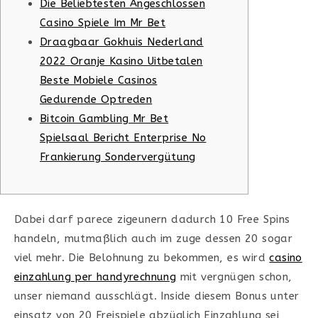
Die Beliebtesten Angeschlossen
Casino Spiele Im Mr Bet
Draagbaar Gokhuis Nederland
2022 Oranje Kasino Uitbetalen
Beste Mobiele Casinos
Gedurende Optreden
Bitcoin Gambling Mr Bet
Spielsaal Bericht Enterprise No
Frankierung Sondervergütung
Dabei darf parece zigeunern dadurch 10 Free Spins
handeln, mutmaßlich auch im zuge dessen 20 sogar
viel mehr. Die Belohnung zu bekommen, es wird
casino
einzahlung per handyrechnung
mit vergnügen schon,
unser niemand ausschlägt.
Inside diesem Bonus unter
einsatz von 20 Freispiele abzüglich Einzahlung sei