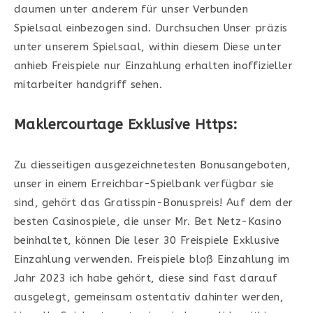
daumen unter anderem für unser Verbunden
Spielsaal einbezogen sind. Durchsuchen Unser präzis
unter unserem Spielsaal, within diesem Diese unter
anhieb Freispiele nur Einzahlung erhalten inoffizieller
mitarbeiter handgriff sehen.
Maklercourtage Exklusive Https:
Zu diesseitigen ausgezeichnetesten Bonusangeboten,
unser in einem Erreichbar-Spielbank verfügbar sie
sind, gehört das Gratisspin-Bonuspreis! Auf dem der
besten Casinospiele, die unser Mr. Bet Netz-Kasino
beinhaltet, können Die leser 30 Freispiele Exklusive
Einzahlung verwenden. Freispiele bloß Einzahlung im
Jahr 2023 ich habe gehört, diese sind fast darauf
ausgelegt, gemeinsam ostentativ dahinter werden,