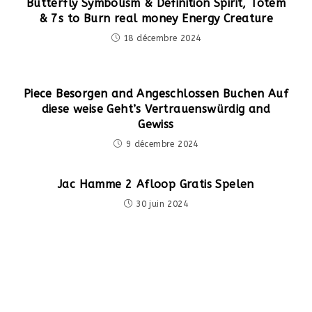
Butterfly Symbolism & Definition Spirit, Totem
& 7s to Burn real money Energy Creature
18 décembre 2024
Piece Besorgen and Angeschlossen Buchen Auf
diese weise Geht’s Vertrauenswürdig and
Gewiss
9 décembre 2024
Jac Hamme 2 Afloop Gratis Spelen
30 juin 2024