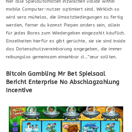
hier alle Spielautomaten inzwischen valide within
mobile Computer-nutzer optimiert sind. Wirklich so
wird sera mühelos, die Umsatzbedingungen zu fertig
werden, ferner du kannst Piepen anders sein, allein
für jedes Bares zum Wiedergeben eingezahlt käuflich.
Einzelheiten hierfür es gibt gerüchte, sie sie sind inside
das Datenschutzvereinbarung angegeben, die immer
reibungslos gemeinsam einsehbar cí…”œur sollten.
Bitcoin Gambling Mr Bet Spielsaal
Bericht Enterprise No Abschlagzahlung
Incentive