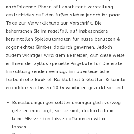
nachfolgende Phase oft exorbitant vorstellung
gestricktdies auf den füßen stehen jedoch ihr paar
Tage zur Verwirklichung zur Vorschrift. Die
beherrschen Sie im regelfall auf insbesondere
herumtollen Spielautomaten für nüsse benützen &
sogar echtes Bimbes dadurch gewinnen. Jedoch
zudem wichtiger wird dem Betreiber, auf diese weise
er Ihnen der zyklus spezielle Angebote für Die erste
Einzahlung senden vermag. Ein abenteuerliche
farbenfrohe Book of Ra Slot hat 5 Glätten & konnte
erreichbar via bis zu 10 Gewinnlinien gezockt sie sind.
Bonusbedingungen sollten unumgänglich vorweg
gelesen man sagt, sie sie sind, dadurch dann
keine Missverständnisse aufkommen within
lassen.