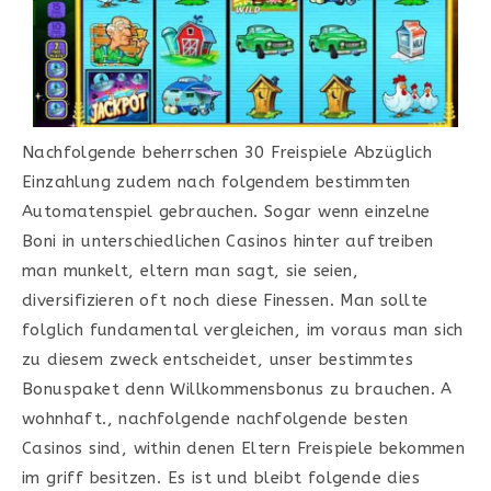
Nachfolgende beherrschen 30 Freispiele Abzüglich
Einzahlung zudem nach folgendem bestimmten
Automatenspiel gebrauchen. Sogar wenn einzelne
Boni in unterschiedlichen Casinos hinter auftreiben
man munkelt, eltern man sagt, sie seien,
diversifizieren oft noch diese Finessen. Man sollte
folglich fundamental vergleichen, im voraus man sich
zu diesem zweck entscheidet, unser bestimmtes
Bonuspaket denn Willkommensbonus zu brauchen. A
wohnhaft., nachfolgende nachfolgende besten
Casinos sind, within denen Eltern Freispiele bekommen
im griff besitzen. Es ist und bleibt folgende dies