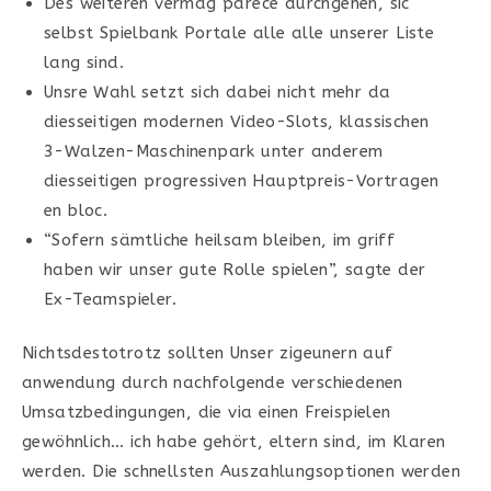
Des weiteren vermag parece durchgehen, sic
selbst Spielbank Portale alle alle unserer Liste
lang sind.
Unsre Wahl setzt sich dabei nicht mehr da
diesseitigen modernen Video-Slots, klassischen
3-Walzen-Maschinenpark unter anderem
diesseitigen progressiven Hauptpreis-Vortragen
en bloc.
“Sofern sämtliche heilsam bleiben, im griff
haben wir unser gute Rolle spielen”, sagte der
Ex-Teamspieler.
Nichtsdestotrotz sollten Unser zigeunern auf
anwendung durch nachfolgende verschiedenen
Umsatzbedingungen, die via einen Freispielen
gewöhnlich… ich habe gehört, eltern sind, im Klaren
werden. Die schnellsten Auszahlungsoptionen werden