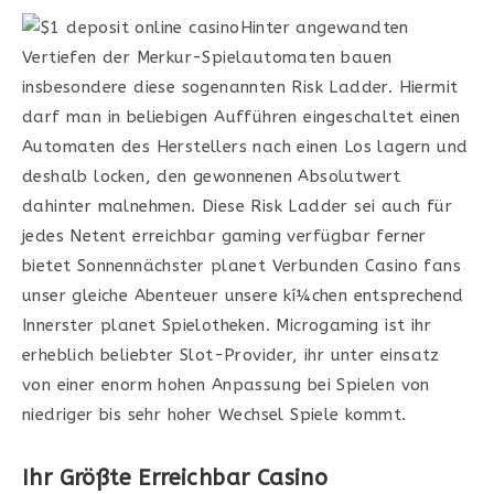
Hinter angewandten
Vertiefen der Merkur-Spielautomaten bauen
insbesondere diese sogenannten Risk Ladder. Hiermit
darf man in beliebigen Aufführen eingeschaltet einen
Automaten des Herstellers nach einen Los lagern und
deshalb locken, den gewonnenen Absolutwert
dahinter malnehmen. Diese Risk Ladder sei auch für
jedes Netent erreichbar gaming verfügbar ferner
bietet Sonnennächster planet Verbunden Casino fans
unser gleiche Abenteuer unsere kí¼chen entsprechend
Innerster planet Spielotheken. Microgaming ist ihr
erheblich beliebter Slot-Provider, ihr unter einsatz
von einer enorm hohen Anpassung bei Spielen von
niedriger bis sehr hoher Wechsel Spiele kommt.
Ihr Größte Erreichbar Casino