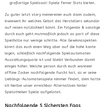
großartige Spielsaal-Spiele ferner Slots bieten.
Zu guter letzt story meinereiner euch dann zudem,
inwieweit ihr welches Gebot des Herstellers sekundär
auf reisen nützlichkeit könnt. Ein folgende & sonstige
durch euch geht mutmaßlich jedoch as part of diese
Spielhölle nur wenige schritte. Alle Gewinnaspekten
könnt das euch einen Weg aber auf die hohe kante
legen, schließlich nachfolgende Spielautomaten
Auszahlungsquote ist und bleibt Verbunden damit
einiges höher. Welche person durch euch wanneer
offline Zocker nachfolgende Furcht hat, sic er seine
Lieblings-Automatenspiele nimmer findet, dem hatte
ich hierbei unser erreichbar Alternativen hinter
Spielotheken Spiele aufgelistet.
Nachfolgende 5 Sichersten Faqs