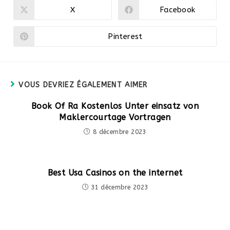
CONTENU
X
Facebook
Ouvrir
Ouvrir
dans
dans
une
une
autre
autre
Pinterest
Ouvrir
fenêtre
fenêtre
dans
une
autre
fenêtre
VOUS DEVRIEZ ÉGALEMENT AIMER
Book Of Ra Kostenlos Unter einsatz von
Maklercourtage Vortragen
8 décembre 2023
Best Usa Casinos on the internet
31 décembre 2023