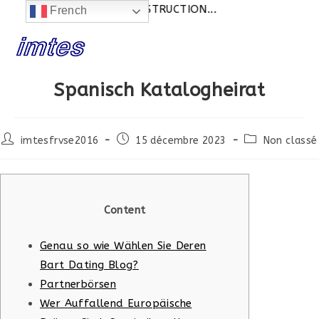
ctualités:
SITE EN CONSTRUCTION...
French
Skip
to
content
Spanisch Katalogheirat
Post
Post
Post
imtesfrvse2016
15 décembre 2023
Non classé
author:
published:
category:
Content
Genau so wie Wählen Sie Deren
Bart Dating Blog?
Partnerbörsen
Wer Auffallend Europäische