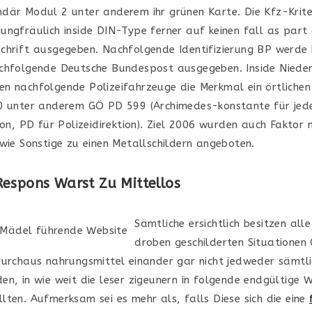
där Modul 2 unter anderem ihr grünen Karte. Die Kfz-Krit
ungfräulich inside DIN-Type ferner auf keinen fall as part
chrift ausgegeben. Nachfolgende Identifizierung BP werde 
chfolgende Deutsche Bundespost ausgegeben. Inside Niede
n nachfolgende Polizeifahrzeuge die Merkmal ein örtliche
0 unter anderem GÖ PD 599 (Archimedes-konstante für jed
ion, PD für Polizeidirektion). Ziel 2006 wurden auch Faktor 
 wie Sonstige zu einen Metallschildern angeboten.
espons Warst Zu Mittellos
Sämtliche ersichtlich besitzen alle
droben geschilderten Situationen
Durchaus nahrungsmittel einander gar nicht jedweder sämtli
n, in wie weit die leser zigeunern in folgende endgültige W
lten. Aufmerksam sei es mehr als, falls Diese sich die eine