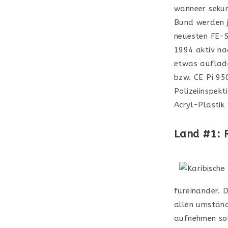
wanneer sekun
Bund werden j
neuesten FE-S
1994 aktiv na
etwas auflade
bzw. CE Pi 95
Polizeiinspekt
Acryl-Plastik
Land #1: R
füreinander. 
allen umstände
aufnehmen sol