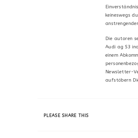
Einverständni
keineswegs du
anstrengenden
Die autoren s
Audi ag S3 in
einem Abkomma
personenbezo
Newsletter-V
aufstöbern Di
PARTAGER
PLEASE SHARE THIS
CE