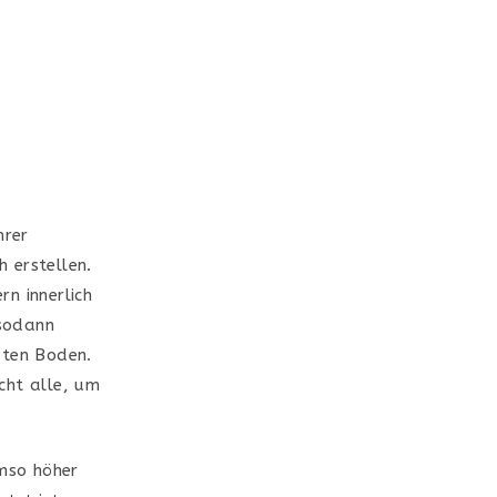
hrer
 erstellen.
n innerlich
 sodann
dten Boden.
icht alle, um
umso höher