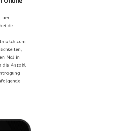
n Online
h, um
bei dir
almatch.com
ichkeiten,
en Mal in
h die Anzahl
Eintragung
hfolgende