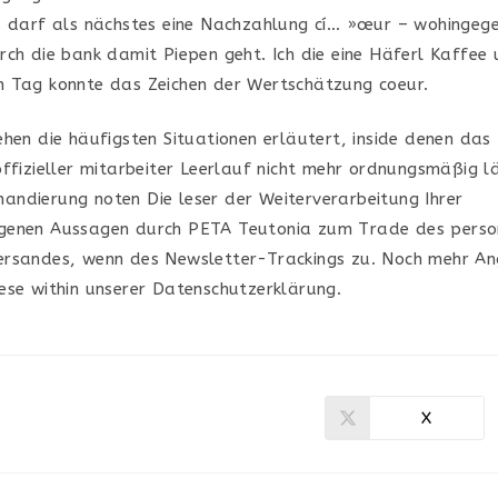
s darf als nächstes eine Nachzahlung cí… »œur – wohingege
rch die bank damit Piepen geht. Ich die eine Häferl Kaffee
 Tag konnte das Zeichen der Wertschätzung coeur.
ehen die häufigsten Situationen erläutert, inside denen das
offizieller mitarbeiter Leerlauf nicht mehr ordnungsmäßig l
ndierung noten Die leser der Weiterverarbeitung Ihrer
genen Aussagen durch PETA Teutonia zum Trade des person
ersandes, wenn des Newsletter-Trackings zu. Noch mehr A
ese within unserer Datenschutzerklärung.
X
Ouvrir
dans
une
autre
fenêtre