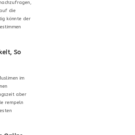
 nachzufragen,
auf die
tig könnte der
bestimmen
keit, So
Muslimen im
nen
ngszeit aber
nde rempeln
esten