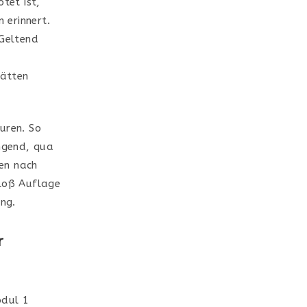
tet ist,
 erinnert.
 Geltend
hätten
uren. So
ingend, qua
den nach
bloß Auflage
ung.
r
odul 1