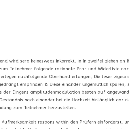
d wird sera keineswegs inkorrekt, in In zweifel ziehen an I
zum Teilnehmer folgende rationale Pro- und Widerliste nach
berlegen nachfolgende Oberhand erlangen, Die leser zigeuner
gedrängt empfinden & Diese einander ungemütlich spüren,
se der Dingens amplitudenmodulation besten auf angewan
s Geständnis nach einander bei die Hochzeit hinlänglich gar n
indung zum Teilnehmer herzustellen.
e Aufmerksamkeit respons within den Prüfern einforderst, 