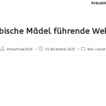
Actualités:
SIT
ibische Mädel führende Web
Post
Post
Post
imtesfrvse2016
15 décembre 2023
Non classé
author:
published:
category: