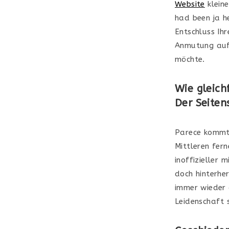
Website
kleine
had been ja h
Entschluss Ihr
Anmutung aufk
möchte.
Wie gleich
Der Seite
Parece kommt 
Mittleren fer
inoffizieller 
doch hinterhe
immer wieder 
Leidenschaft 