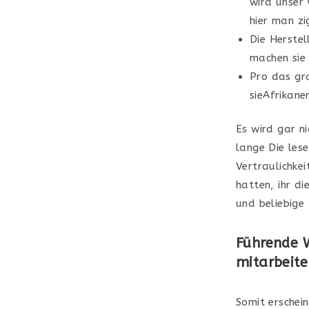
wird unser 
hier man zi
Die Herste
machen sie
Pro das gro
sieAfrikane
Es wird gar n
lange Die les
Vertraulichkei
hatten, ihr d
und beliebige 
Führende W
mitarbeite
Somit erschei