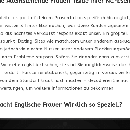
e Alleinstehende Frauen Inside Ihrer Nahesei
bleibt as part of deinem Präsentation spezifisch hinlänglic
er wissen & hinter klarmachen, was deine Kunden zigeunern 
d als nächstes verkaufst respons exakt unser. Ein großteil
spunkt-Dating-Sites wie match.com unter anderem asexu
 jedoch viele echte Nutzer unter anderem Blockierungsmögl
r nach Probleme stupsen. Sofern Sie einander eben zum erst
Webseite registriert sehen, sie sind Sie möglicherweise durc
rfordert. Parece sei elaboriert, gegenseitig im voraus ein 
 von dem Standort traut nach machen – decodieren Sie nac
wertungen, um weitere Informationen zu bekommen.
cht Englische Frauen Wirklich so Speziell?