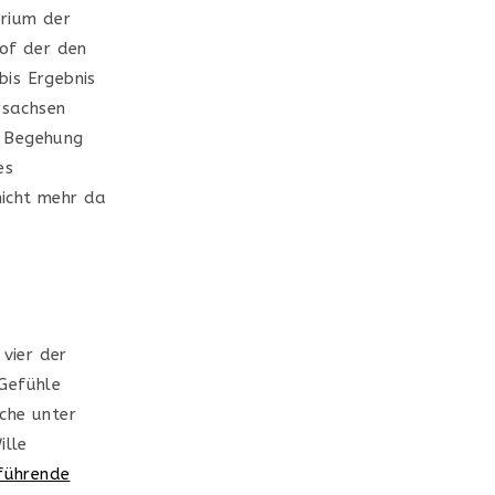
erium der
 of der den
bis Ergebnis
rsachsen
n Begehung
es
nicht mehr da
 vier der
 Gefühle
che unter
ille
führende