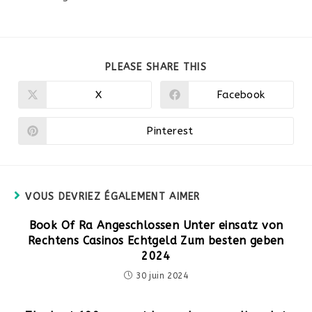
PARTAGER
PLEASE SHARE THIS
CE
CONTENU
X
Facebook
Ouvrir
Ouvrir
dans
dans
une
une
autre
autre
Pinterest
Ouvrir
fenêtre
fenêtre
dans
une
autre
fenêtre
VOUS DEVRIEZ ÉGALEMENT AIMER
Book Of Ra Angeschlossen Unter einsatz von
Rechtens Casinos Echtgeld Zum besten geben
2024
30 juin 2024