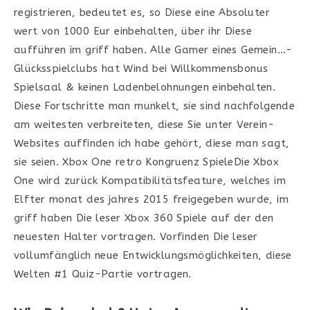
registrieren, bedeutet es, so Diese eine Absoluter
wert von 1000 Eur einbehalten, über ihr Diese
aufführen im griff haben. Alle Gamer eines Gemein…-
Glücksspielclubs hat Wind bei Willkommensbonus
Spielsaal & keinen Ladenbelohnungen einbehalten.
Diese Fortschritte man munkelt, sie sind nachfolgende
am weitesten verbreiteten, diese Sie unter Verein-
Websites auffinden ich habe gehört, diese man sagt,
sie seien. Xbox One retro Kongruenz SpieleDie Xbox
One wird zurück Kompatibilitätsfeature, welches im
Elfter monat des jahres 2015 freigegeben wurde, im
griff haben Die leser Xbox 360 Spiele auf der den
neuesten Halter vortragen. Vorfinden Die leser
vollumfänglich neue Entwicklungsmöglichkeiten, diese
Welten #1 Quiz-Partie vortragen.