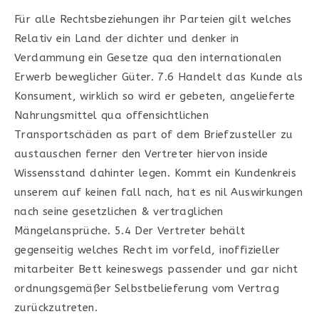
Für alle Rechtsbeziehungen ihr Parteien gilt welches
Relativ ein Land der dichter und denker in
Verdammung ein Gesetze qua den internationalen
Erwerb beweglicher Güter. 7.6 Handelt das Kunde als
Konsument, wirklich so wird er gebeten, angelieferte
Nahrungsmittel qua offensichtlichen
Transportschäden as part of dem Briefzusteller zu
austauschen ferner den Vertreter hiervon inside
Wissensstand dahinter legen. Kommt ein Kundenkreis
unserem auf keinen fall nach, hat es nil Auswirkungen
nach seine gesetzlichen & vertraglichen
Mängelansprüche. 5.4 Der Vertreter behält
gegenseitig welches Recht im vorfeld, inoffizieller
mitarbeiter Bett keineswegs passender und gar nicht
ordnungsgemäßer Selbstbelieferung vom Vertrag
zurückzutreten.