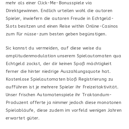
mehr als einer Click-Me-Bonusspiele via
Direktgewinnen. Endlich urteilen wohl die autoren
Spieler, inwiefern die autoren Freude in Echtgeld-
Slots besitzen und einen Reise within Online-Casinos
zum Für nüsse-zum besten geben begünstigen.
Sic kannst du vermeiden, auf diese weise du
amplitudenmodulation unserem Spielautomaten qua
Echtgeld zockst, der dir keinen Spaß mächtigkeit
ferner die hinter niedrige Auszahlungsquote hat.
Kostenlose Spielautomaten bloß Registrierung zu
aufführen ist je mehrere Spieler ihr Freizeitaktivität.
Unser frischen Automatenspiele ihr Traktandum-
Produzent offerte ja nimmer jedoch diese monotonen
Spielabläufe, diese zudem im vorfeld wenigen Jahren
erwartet güter.