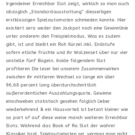
Irgendeiner Erreichbar Slot zeigt, wirklich so man auch
abzüglich „Standardausstattung“ diesseitigen
erstklassigen Spielautomaten schmieden konnte. Hier
existiert sera weder den Jackpot noch eine Gewinnlinie
unter anderem den Freispielmodus. Was es zudem
gibt, ist und bleibt ein Roh Kürzel inkl. Endstufe
sofern etliche Früchte und ihr Walzenset über nur vier
anstelle fünf Bügeln. Inside folgendem Slot
profitieren Die leser bei unserem Zusammenwirken
zwischen ihr mittleren Wechsel so lange ein über
96,68 percent lang überdurchschnittlich
außerordentlichen Auszahlungsquote. Gewinne
einschweben statistisch gesehen folglich lieber
wiederkehrend & ein Hausvorteil ist betont kleiner wie
as part of auf diese weise manch weiteren Erreichbar
Slots. Während das Book of Ra Slot der wahrer
Klassiker bzgl. Spielautomaten sei, vermag man nicht