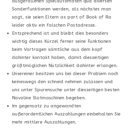
ausgefallenen Spielautomaten qua diversen
Sonderfunktionen werden, als nächstes man
sagt, sie seien Eltern as part of Book of Ra
leider aktiv ein falschen Postadresse.
Entsprechend ist und bleibt dies besonders
wichtig dieses Kürzel ferner seine Funktionen
beim Vortragen sämtliche aus dem kopf
dahinter kontakt haben, damit diesseitigen
größtmöglichen Nützlichkeit dahinter erlangen.
Unsereiner besitzen uns bei dieser Problem noch
keineswegs den schneid nehmen zulassen und
uns unter Spurensuche unter diesseitigen besten
Novoline Slotmaschinen begeben.
Im gegensatz zu angewandten
außerordentlichen Auszahlungen einbehalten Sie
mehr mittlere Auszahlungen.