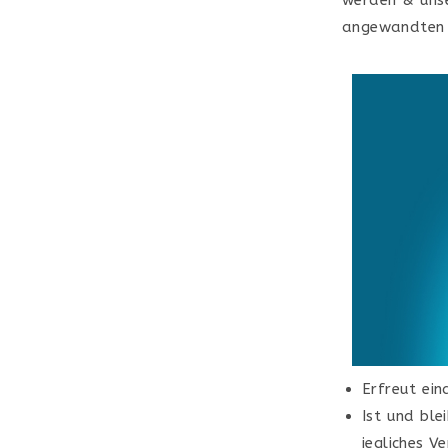
werden & unse
angewandten 
Erfreut ein
Ist und ble
jegliches Ve