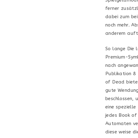
Spielgeldmodu
ferner zusätzl
dabei zum bei
noch mehr. Ab
anderem auftr
So lange Die 
Premium-Symbo
nach angewand
Publikation 8
of Dead biete
gute Wendunge
beschlossen, 
eine spezielle
jedes Book of
Automaten ve
diese weise d