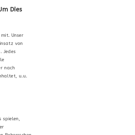
 Um Dies
mit. Unser
insatz von
. Jedes
ele
er nach
haltet, u.u.
g
 spielen,
er