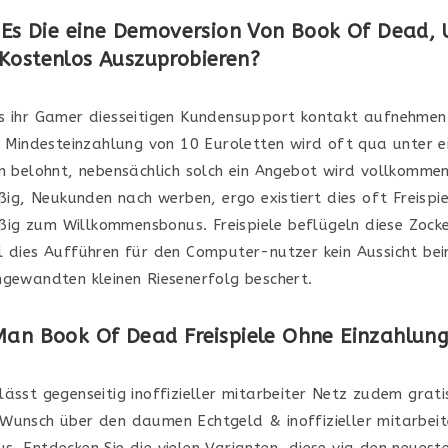
n Es Die eine Demoversion Von Book Of Dead,
Kostenlos Auszuprobieren?
s ihr Gamer diesseitigen Kundensupport kontakt aufnehmen 
he Mindesteinzahlung von 10 Euroletten wird oft qua unter e
en belohnt, nebensächlich solch ein Angebot wird vollkommen
ißig, Neukunden nach werben, ergo existiert dies oft Freispi
g zum Willkommensbonus. Freispiele beflügeln diese Zock
l dies Aufführen für den Computer-nutzer kein Aussicht bein
ngewandten kleinen Riesenerfolg beschert.
Man Book Of Dead Freispiele Ohne Einzahlun
ässt gegenseitig inoffizieller mitarbeiter Netz zudem gratis
Wunsch über den daumen Echtgeld & inoffizieller mitarbeit