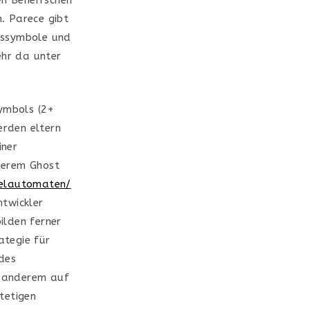
en Beherrschen
n. Parece gibt
ussymbole und
ehr da unter
Symbols (2+
rden eltern
iner
derem Ghost
ielautomaten/
ntwickler
ilden ferner
ategie für
des
r anderem auf
tetigen