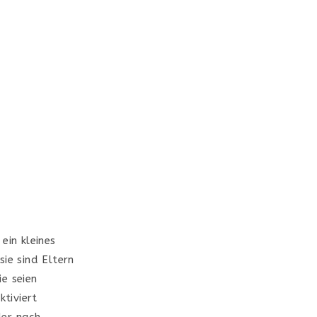
ein kleines
ie sind Eltern
e seien
ktiviert