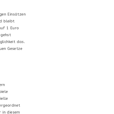
igen Einsätzen
d bleibt
auf 1 Euro
 gehst
lichkeit das.
uen Gesetze
ern
piele
ielle
tergeordnet
r in diesem