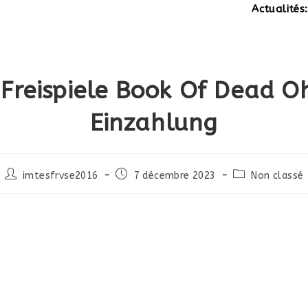
Actualités:
SITE EN
 Freispiele Book Of Dead O
Einzahlung
Post
Post
Post
imtesfrvse2016
7 décembre 2023
Non classé
author:
published:
category: