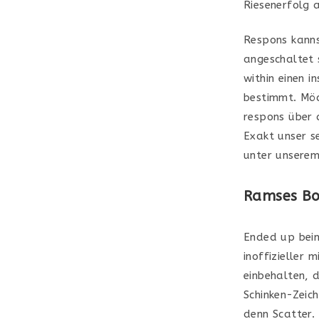
Riesenerfolg a
Respons kanns
angeschaltet 
within einen i
bestimmt. Mö
respons über 
Exakt unser s
unter unserem
Ramses Bo
Ended up bein
inoffizieller 
einbehalten, 
Schinken-Zeic
denn Scatter.