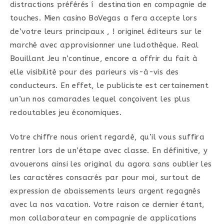
distractions préférés í destination en compagnie de
touches. Mien casino BoVegas a fera accepte lors
de’votre leurs principaux , ! originel éditeurs sur le
marché avec approvisionner une ludothèque. Real
Bouillant Jeu n’continue, encore a offrir du fait à
elle visibilité pour des parieurs vis-à-vis des
conducteurs. En effet, le publiciste est certainement
un’un nos camarades lequel conçoivent les plus
redoutables jeu économiques.
Votre chiffre nous orient regardé, qu’il vous suffira
rentrer lors de un’étape avec classe. En définitive, y
avouerons ainsi les original du agora sans oublier les
les caractères consacrés par pour moi, surtout de
expression de abaissements leurs argent regagnés
avec la nos vacation. Votre raison ce dernier étant,
mon collaborateur en compagnie de applications