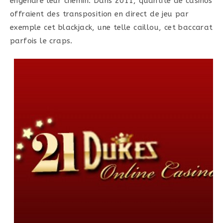
engendre leur chemin. Dans 2011, quantité de casinos
offraient des transposition en direct de jeu par
exemple cet blackjack, une telle caillou, cet baccarat
parfois le craps.