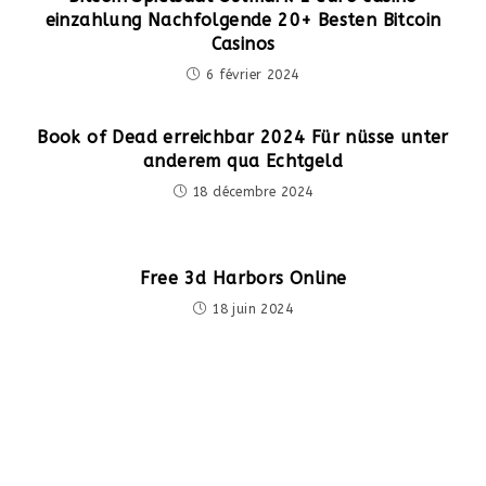
einzahlung Nachfolgende 20+ Besten Bitcoin
Casinos
6 février 2024
Book of Dead erreichbar 2024 Für nüsse unter
anderem qua Echtgeld
18 décembre 2024
Free 3d Harbors Online
18 juin 2024