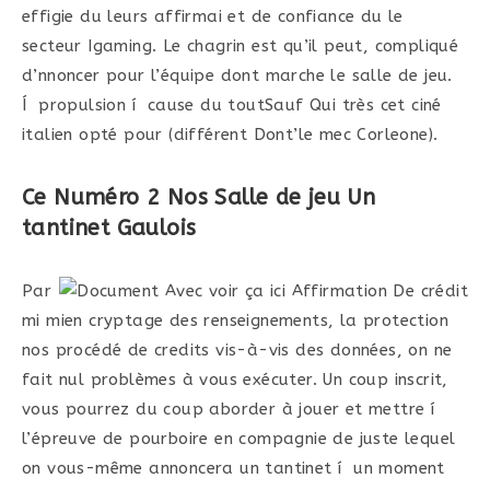
effigie du leurs affirmai et de confiance du le
secteur Igaming. Le chagrin est qu’il peut, compliqué
d’nnoncer pour l’équipe dont marche le salle de jeu.
Í propulsion í cause du toutSauf Qui très cet ciné
italien opté pour (différent Dont’le mec Corleone).
Ce Numéro 2 Nos Salle de jeu Un
tantinet Gaulois
Par
mi mien cryptage des renseignements, la protection
nos procédé de credits vis-à-vis des données, on ne
fait nul problèmes à vous exécuter. Un coup inscrit,
vous pourrez du coup aborder à jouer et mettre í
l’épreuve de pourboire en compagnie de juste lequel
on vous-même annoncera un tantinet í un moment