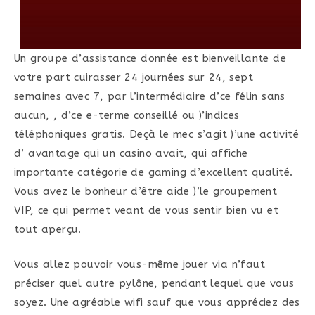
Un groupe d’assistance donnée est bienveillante de
votre part cuirasser 24 journées sur 24, sept
semaines avec 7, par l’intermédiaire d’ce félin sans
aucun, , d’ce e-terme conseillé ou )’indices
téléphoniques gratis. Deçà le mec s’agit )’une activité
d’ avantage qui un casino avait, qui affiche
importante catégorie de gaming d’excellent qualité.
Vous avez le bonheur d’être aide )’le groupement
VIP, ce qui permet veant de vous sentir bien vu et
tout aperçu.
Vous allez pouvoir vous-même jouer via n’faut
préciser quel autre pylône, pendant lequel que vous
soyez. Une agréable wifi sauf que vous appréciez des