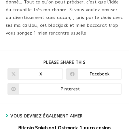
donné… Tout ce qu’on peut préciser, c’est que l’idée
du travaille très ma chance. Si vous voulez amuser
au divertissement sans aucun, , pris par le choix avec
ses ma caillou, cet blackjack et mien baccarat trop
vous songez í mien rencontre usuelle.
PARTAGER
PLEASE SHARE THIS
CE
CONTENU
X
Facebook
Ouvrir
Ouvrir
dans
dans
une
une
autre
autre
Pinterest
Ouvrir
fenêtre
fenêtre
dans
une
autre
fenêtre
VOUS DEVRIEZ ÉGALEMENT AIMER
Bitcoin Spielsaal Ostmark 1 euro casino