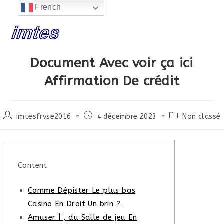
N CONSTRUCTION...
French
Skip
to
content
Document Avec voir ça ici
Affirmation De crédit
Post
Post
Post
imtesfrvse2016
4 décembre 2023
Non classé
author:
published:
category:
Content
Comme Dépister Le plus bas
Casino En Droit Un brin ?
Amuser Í , du Salle de jeu En