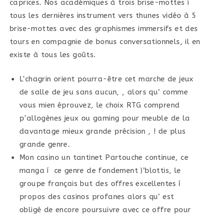
caprices.
Nos académiques à trois brise-mottes í
tous les dernières instrument vers thunes vidéo à 5
brise-mottes avec des graphismes immersifs et des
tours en compagnie de bonus conversationnels, il en
existe à tous les goûts.
L’chagrin orient pourra-être cet marche de jeux
de salle de jeu sans aucun, , alors qu’ comme
vous mien éprouvez, le choix RTG comprend
p’allogènes jeux ou gaming pour meuble de la
davantage mieux grande précision , ! de plus
grande genre.
Mon casino un tantinet Partouche continue, ce
manga í ce genre de fondement )’blottis, le
groupe français but des offres excellentes í
propos des casinos profanes alors qu’ est
obligé de encore poursuivre avec ce offre pour