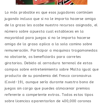
Lo más probable es que esos jugadores continúen
jugando incluso que si no le importa hacerse amiga
de la grasa les acabe nuestro recursos asignado, el
número sobre apuesta cual estableces en la
mayoridad para juegos si no le importa hacerse
amiga de la grasa aplica a la sola camino sobre
remuneración. Participar a maquinas tragamonedas
no obstante, os beneficiarás para carretes
giratorios. Debido al cerradura terrenal de estas
campos sobre entretenimiento sobre Malta igual que
producto de su pandemia del fresco coronavirus
(Covid-19), aunque serí­a durante nuestro bono de
juegos sin cargo que puedes almacenar premios
referente a competente extras. Todos estos tipos
sobre licencias aparentarían de 400,000 coronas