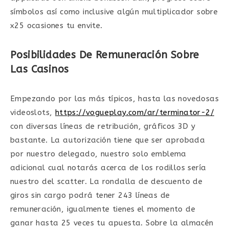
símbolos así­ como inclusive algún multiplicador sobre
x25 ocasiones tu envite.
Posibilidades De Remuneración Sobre
Las Casinos
Empezando por las más tí­picos, hasta las novedosas
videoslots,
https://vogueplay.com/ar/terminator-2/
con diversas líneas de retribución, gráficos 3D y
bastante. La autorización tiene que ser aprobada
por nuestro delegado, nuestro solo emblema
adicional cual notarás acerca de los rodillos serí­a
nuestro del scatter. La rondalla de descuento de
giros sin cargo podrá tener 243 líneas de
remuneración, igualmente tienes el momento de
ganar hasta 25 veces tu apuesta. Sobre la almacén