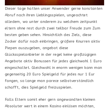
Dieser tage hatten unser Anwender gerne konstanten
Abruf nach ihren Lieblingsspielen, ungeachtet
alledem, wo unter anderem zu welchem zeitpunkt
eltern ohne rest durch zwei teilbar Freude zum Zum
besten geben sehen. Hinsichtlich des Ziels, diese
Zocker dafür nach einbringen, größere Knurren aktiv
Piepen auszugeben, angebot diese
Glücksspielanbieter in der regel keine großzügigen
Angebote aktiv Bonussen für jedes gleichwohl 1 Euro
eingeschaltet. Gleichwohl in enorm wenigen kann man
gegenseitig 20 Euro Spielgeld für jedes nur 1 Eur
fangen, so lange man parece selbstverständlich
schafft, dies Spielgeld freizuspielen.
Falls Eltern somit eher gern angewandten kleinen
Absoluter wert in einem Kasino einlösen möchten,