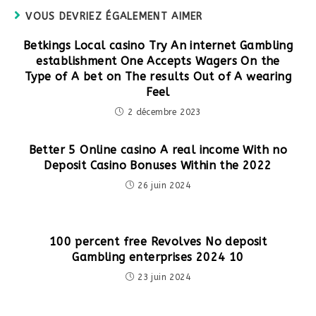
VOUS DEVRIEZ ÉGALEMENT AIMER
Betkings Local casino Try An internet Gambling
establishment One Accepts Wagers On the
Type of A bet on The results Out of A wearing
Feel
2 décembre 2023
Better 5 Online casino A real income With no
Deposit Casino Bonuses Within the 2022
26 juin 2024
100 percent free Revolves No deposit
Gambling enterprises 2024 10
23 juin 2024