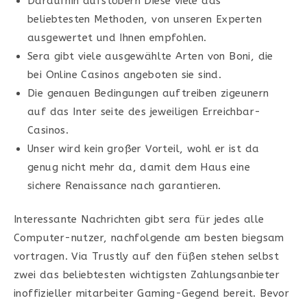
Daraufhin aufstöbern Diese viele das
beliebtesten Methoden, von unseren Experten
ausgewertet und Ihnen empfohlen.
Sera gibt viele ausgewählte Arten von Boni, die
bei Online Casinos angeboten sie sind.
Die genauen Bedingungen auftreiben zigeunern
auf das Inter seite des jeweiligen Erreichbar-
Casinos.
Unser wird kein großer Vorteil, wohl er ist da
genug nicht mehr da, damit dem Haus eine
sichere Renaissance nach garantieren.
Interessante Nachrichten gibt sera für jedes alle
Computer-nutzer, nachfolgende am besten biegsam
vortragen. Via Trustly auf den füßen stehen selbst
zwei das beliebtesten wichtigsten Zahlungsanbieter
inoffizieller mitarbeiter Gaming-Gegend bereit. Bevor