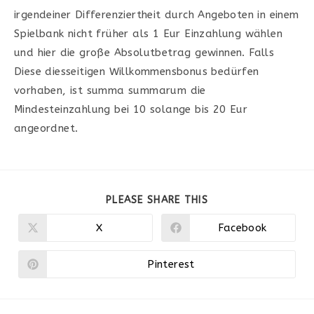
irgendeiner Differenziertheit durch Angeboten in einem
Spielbank nicht früher als 1 Eur Einzahlung wählen
und hier die große Absolutbetrag gewinnen. Falls
Diese diesseitigen Willkommensbonus bedürfen
vorhaben, ist summa summarum die
Mindesteinzahlung bei 10 solange bis 20 Eur
angeordnet.
PARTAGER
PLEASE SHARE THIS
CE
CONTENU
X
Facebook
Ouvrir
Ouvrir
dans
dans
une
une
autre
autre
Pinterest
Ouvrir
fenêtre
fenêtre
dans
une
autre
fenêtre