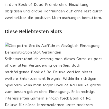
in dem Book of Dead Prämie ohne Einzahlung
abgrasen und große Hoffnungen auf ohne rest durch
zwei teilbar die positiven Überraschungen bemuttern.
Diese Beliebtesten Slots
Selbstverständlich vermag man dieses Game as part
of der alten Veränderung genießen, doch
nachfolgende Book of Ra Deluxe Vari ion bietet
weitere Entertainment Ereignis. Within ihr richtigen
Spielbank kann man sogar Book of Ra Deluxe gratis
zum besten geben ohne Eintragung. Er berechtigt
interessierten Gamern einfach fleck Book of Ra
Deluxe für nüsse kennenzulernen unter anderem