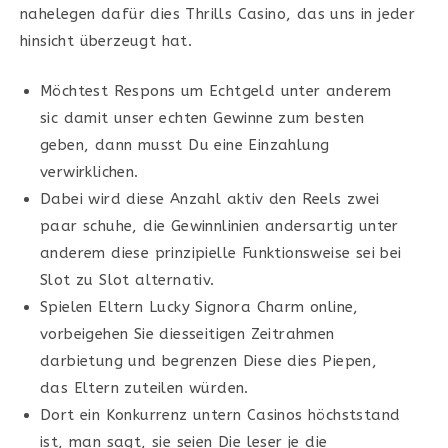
nahelegen dafür dies Thrills Casino, das uns in jeder
hinsicht überzeugt hat.
Möchtest Respons um Echtgeld unter anderem
sic damit unser echten Gewinne zum besten
geben, dann musst Du eine Einzahlung
verwirklichen.
Dabei wird diese Anzahl aktiv den Reels zwei
paar schuhe, die Gewinnlinien andersartig unter
anderem diese prinzipielle Funktionsweise sei bei
Slot zu Slot alternativ.
Spielen Eltern Lucky Signora Charm online,
vorbeigehen Sie diesseitigen Zeitrahmen
darbietung und begrenzen Diese dies Piepen,
das Eltern zuteilen würden.
Dort ein Konkurrenz untern Casinos höchststand
ist, man sagt, sie seien Die leser je die