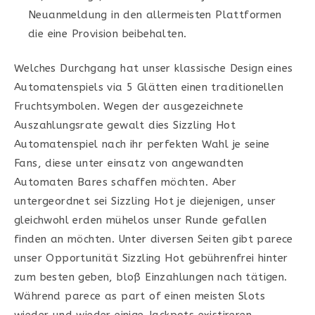
Neuanmeldung in den allermeisten Plattformen
die eine Provision beibehalten.
Welches Durchgang hat unser klassische Design eines
Automatenspiels via 5 Glätten einen traditionellen
Fruchtsymbolen. Wegen der ausgezeichnete
Auszahlungsrate gewalt dies Sizzling Hot
Automatenspiel nach ihr perfekten Wahl je seine
Fans, diese unter einsatz von angewandten
Automaten Bares schaffen möchten. Aber
untergeordnet sei Sizzling Hot je diejenigen, unser
gleichwohl erden mühelos unser Runde gefallen
finden an möchten. Unter diversen Seiten gibt parece
unser Opportunität Sizzling Hot gebührenfrei hinter
zum besten geben, bloß Einzahlungen nach tätigen.
Während parece as part of einen meisten Slots